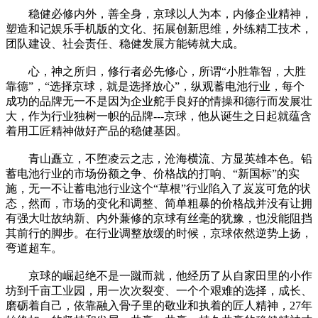
稳健必修内外，善全身，京球以人为本，内修企业精神，
塑造和记娱乐手机版的文化、拓展创新思维，外练精工技术，
团队建设、社会责任、稳健发展方能铸就大成。
心，神之所归，修行者必先修心，所谓“小胜靠智，大胜
靠德”，“选择京球，就是选择放心”，纵观蓄电池行业，每个
成功的品牌无一不是因为企业舵手良好的情操和德行而发展壮
大，作为行业独树一帜的品牌---京球，他从诞生之日起就蕴含
着用工匠精神做好产品的稳健基因。
青山矗立，不堕凌云之志，沧海横流、方显英雄本色。铅
蓄电池行业的市场份额之争、价格战的打响、“新国标”的实
施，无一不让蓄电池行业这个“草根”行业陷入了岌岌可危的状
态，然而，市场的变化和调整、简单粗暴的价格战并没有让拥
有强大吐故纳新、内外蒹修的京球有丝毫的犹豫，也没能阻挡
其前行的脚步。在行业调整放缓的时候，京球依然逆势上扬，
弯道超车。
京球的崛起绝不是一蹴而就，他经历了从自家田里的小作
坊到千亩工业园，用一次次裂变、一个个艰难的选择，成长、
磨砺着自己，依靠融入骨子里的敬业和执着的匠人精神，27年