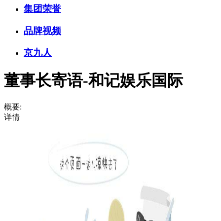
集团荣誉
品牌视频
京九人
董事长寄语-和记娱乐国际
概要:
详情