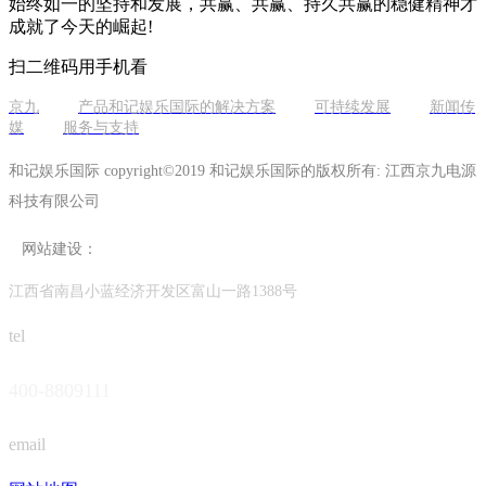
始终如一的坚持和发展，共赢、共赢、持久共赢的稳健精神才
成就了今天的崛起!
扫二维码用手机看
京九
产品和记娱乐国际的解决方案
可持续发展
新闻传
媒
服务与支持
和记娱乐国际 copyright©2019 和记娱乐国际的版权所有: 江西京九电源
科技有限公司
网站建设：
江西省南昌小蓝经济开发区富山一路1388号
tel
400-8809111
email