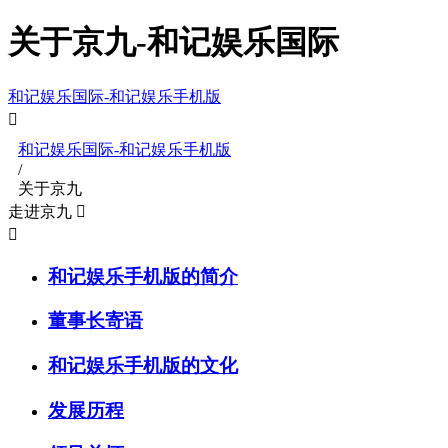
关于京九-和记娱乐国际
和记娱乐国际-和记娱乐手机版


和记娱乐国际-和记娱乐手机版
/
关于京九
走进京九


和记娱乐手机版的简介
董事长寄语
和记娱乐手机版的文化
发展历程