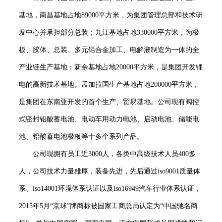
基地，南昌基地占地89000平方米，为集团管理总部和技术研
发中心并承担部分总装；九江基地占地330000平方米，为极
板、胶体、总装、多元铅合金加工、电解液制造为一体的全
产业链生产基地；新余基地占地20000平方米，是集团开发锂
电的高新技术基地。孟加拉国生产基地占地200000平方米，
是集团在东南亚开发的首个生产、贸易基地。公司现有阀控
式密封铅酸蓄电池、电动车用动力电池、启动电池、储能电
池、铅酸蓄电池极板等十多个系列产品。
公司现拥有员工近3000人，各类中高级技术人员400多
人，公司技术力量雄厚，装备先进，先后通过iso9001质量体
系、iso14001环境体系认证以及iso16949汽车行业体系认证，
2015年5月“京球”牌商标被国家工商总局认定为“中国驰名商