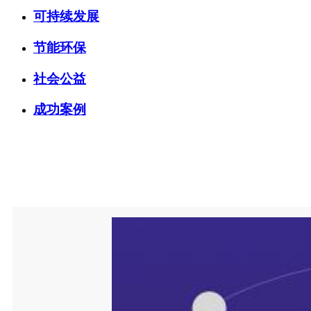
可持续发展
节能环保
社会公益
成功案例