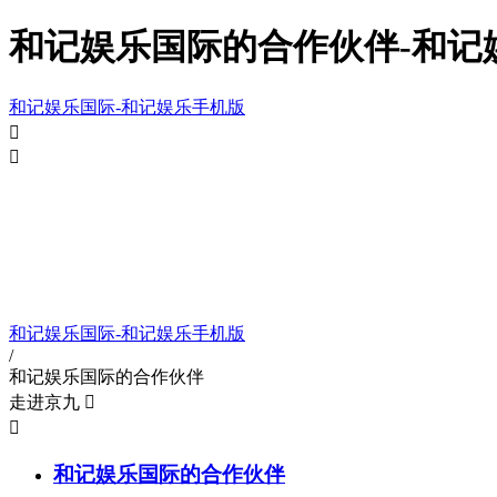
和记娱乐国际的合作伙伴-和记
和记娱乐国际-和记娱乐手机版


cooperative
诚挚伙伴 京九有你
和记娱乐国际-和记娱乐手机版
/
和记娱乐国际的合作伙伴
走进京九


和记娱乐国际的合作伙伴