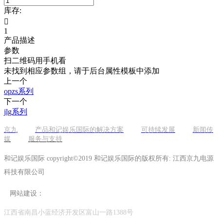
库存:

1
产品描述
参数
扫二维码用手机看
未找到相应参数组，请于后台属性模板中添加
上一个
opzs系列
下一个
jlg系列
京九
产品和记娱乐国际的解决方案
可持续发展
新闻传
媒
服务与支持
和记娱乐国际 copyright©2019 和记娱乐国际的版权所有: 江西京九电源
科技有限公司
网站建设：
江西省南昌小蓝经济开发区富山一路1388号