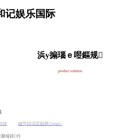
和记娱乐国际
浜у搧瑙ｅ喅鏂规
product solution
姞
犲獟
鏈嶅姟涓庢敮鎸?/span>
妧鏈夐檺鍏徃