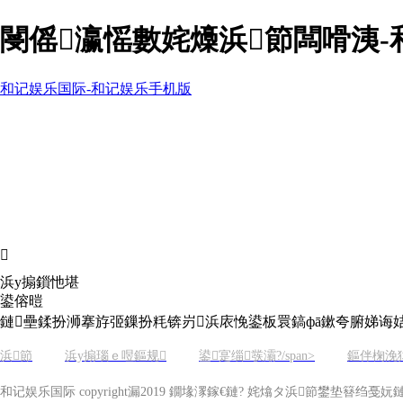
閿傜瀛愮數姹燺浜節闆嗗洟-
和记娱乐国际-和记娱乐手机版

浜у搧鎻忚堪
鍙傛暟
鏈壘鍒扮浉搴斿弬鏁扮粍锛岃浜庡悗鍙板睘鎬фā鏉夸腑娣诲
浜節
浜у搧瑙ｅ喅鏂规
鍙寔缁彂灞?/span>
鏂伴椈浼
和记娱乐国际 copyright漏2019 鐗堟潈鎵€鏈? 姹熻タ浜節鐢垫簮绉戞