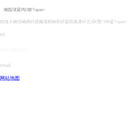
缃戠珯寤鸿锛?/span>
姹熻タ鐪佸崡鏄屽皬钃濈粡娴庡紑鍙戝尯瀵屽北涓€璺?388鍙?/span>
tel
400-8809111
email
网站地图