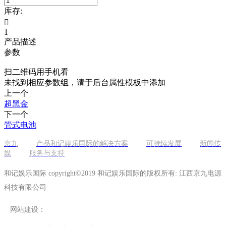
库存:

1
产品描述
参数
扫二维码用手机看
未找到相应参数组，请于后台属性模板中添加
上一个
超黑金
下一个
管式电池
京九
产品和记娱乐国际的解决方案
可持续发展
新闻传
媒
服务与支持
和记娱乐国际 copyright©2019 和记娱乐国际的版权所有: 江西京九电源
科技有限公司
网站建设：