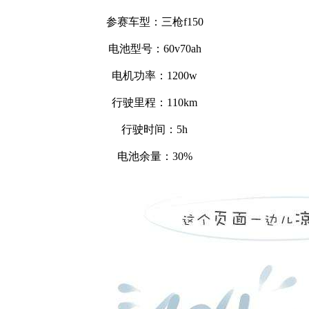
参赛车型：三枪f150
电池型号：60v70ah
电机功率：1200w
行驶里程：110km
行驶时间：5h
电池余量：30%