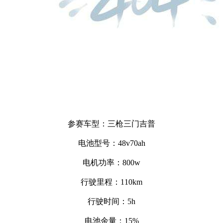
参赛车型：三枪三门吉普
电池型号：48v70ah
电机功率：800w
行驶里程：110km
行驶时间：5h
电池余量：15%