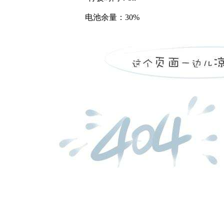
电池余量：30%