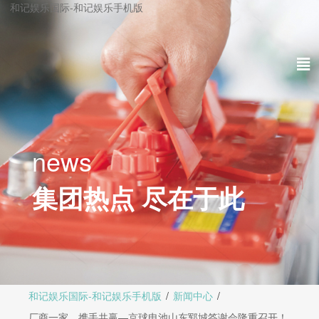
和记娱乐国际-和记娱乐手机版

news
集团热点 尽在于此
和记娱乐国际-和记娱乐手机版
/
新闻中心
/
厂商一家，携手共赢—京球电池山东郓城答谢会隆重召开！