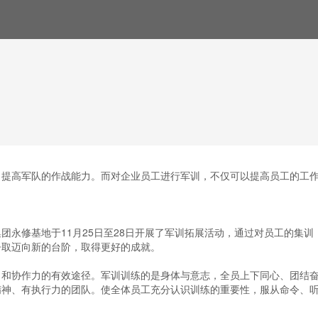
，提高军队的作战能力。而对企业员工进行军训，不仅可以提高员工的工
团永修基地于11月25日至28日开展了军训拓展活动，通过对员工的集
争取迈向新的台阶，取得更好的成就。
力和协作力的有效途径。军训训练的是身体与意志，全员上下同心、团结
精神、有执行力的团队。使全体员工充分认识训练的重要性，服从命令、