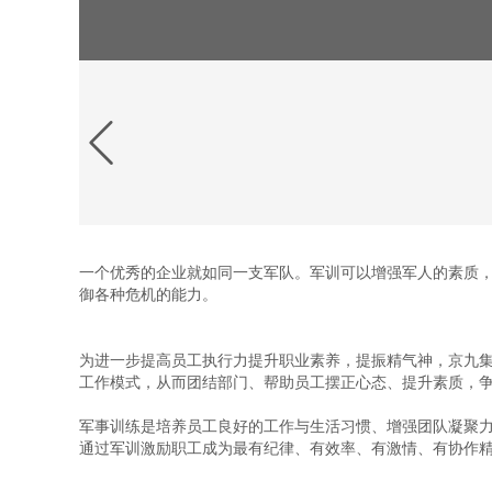

一个优秀的企业就如同一支军队。军训可以增强军人的素质
御各种危机的能力。
为进一步提高员工执行力提升职业素养，提振精气神，京九集
工作模式，从而团结部门、帮助员工摆正心态、提升素质，
军事训练是培养员工良好的工作与生活习惯、增强团队凝聚
通过军训激励职工成为最有纪律、有效率、有激情、有协作