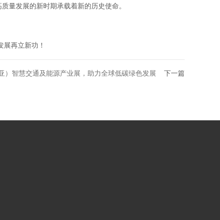
高质量发展的新时期承载着新的历史使命。
发展再立新功！
亚）智慧交通及能源产业展，助力全球低碳绿色发展
下一篇