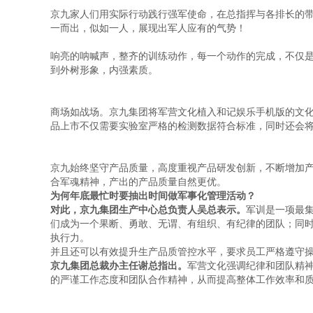
京九家人们用实际行动践行强军使命，在总指挥与各排长的带领
一而出，似如一人，展现出军人应有的气势！
响亮的呐喊声，整齐的训练动作，每一个动作的完成，不仅
到外树形象，内强素质。
商场如战场。京九集团将军营文化植入和记娱乐手机版的文化
品上市不仅需要实验室严格的检测数据符合标准，同时还会
京九始终坚守产品质量，高度重视产品研发创新，不断增加
合军魂精神，产出的产品质量自然更优。
为何年底最忙时要抽出时间做军事化管理活动？
对此，京九集团生产中心总负责人吴总表示。
军训是一项最
们成为一个果断、勇敢、无谓、有组织、有纪律的团队；同
执行力。
并且还可以有效提升生产品质管控水平，要求员工严格遵守
京九集团总裁办主任谢总指出。
军营文化强调纪律和团队精
的严谨工作态度和团队合作精神，从而提高整体工作效率和