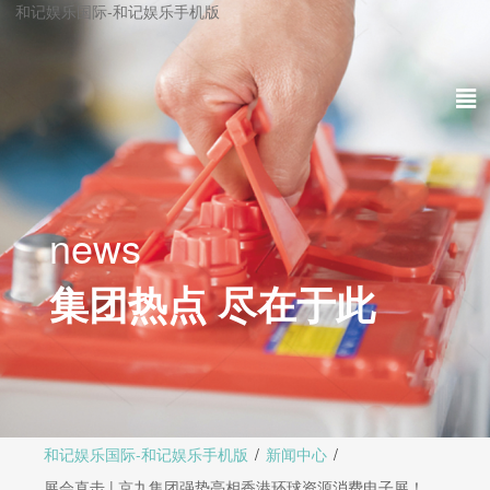
和记娱乐国际-和记娱乐手机版

news
集团热点 尽在于此
和记娱乐国际-和记娱乐手机版
/
新闻中心
/
展会直击 | 京九集团强势亮相香港环球资源消费电子展！