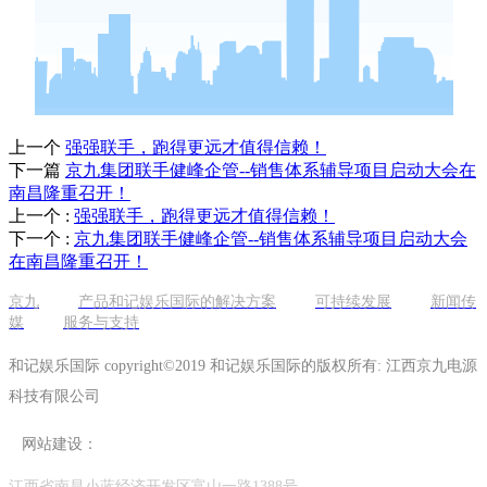
上一个
强强联手，跑得更远才值得信赖！
下一篇
京九集团联手健峰企管--销售体系辅导项目启动大会在
南昌隆重召开！
上一个
:
强强联手，跑得更远才值得信赖！
下一个
:
京九集团联手健峰企管--销售体系辅导项目启动大会
在南昌隆重召开！
京九
产品和记娱乐国际的解决方案
可持续发展
新闻传
媒
服务与支持
和记娱乐国际 copyright©2019 和记娱乐国际的版权所有: 江西京九电源
科技有限公司
网站建设：
江西省南昌小蓝经济开发区富山一路1388号