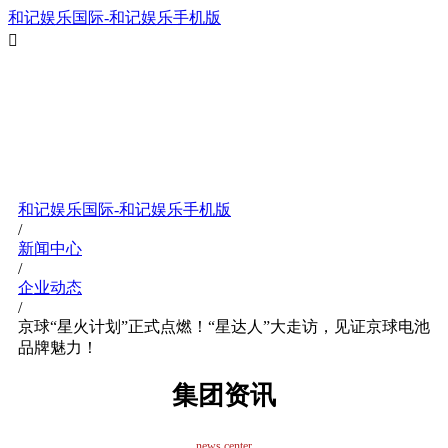
和记娱乐国际-和记娱乐手机版


news
集团热点 尽在于此
和记娱乐国际-和记娱乐手机版
/
新闻中心
/
企业动态
/
京球“星火计划”正式点燃！“星达人”大走访，见证京球电池
品牌魅力！
集团资讯
news center