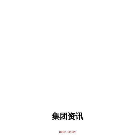
集团资讯
news center