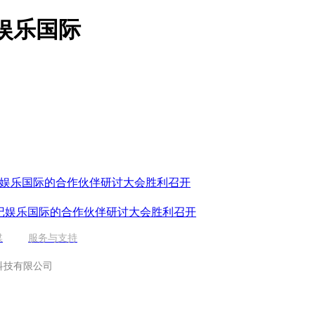
娱乐国际
和记娱乐国际的合作伙伴研讨大会胜利召开
略和记娱乐国际的合作伙伴研讨大会胜利召开
媒
服务与支持
源科技有限公司